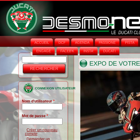
ACCUEIL
DCF
AGENDA
PASSIONE
PISTA
ENGAGE
FACEB'K
INSTA‘
DUCATI
Rechercher
Formulaire
EXPO DE VOTRE
de
recherche
CONNEXION UTILISATEUR
Nom d'utilisateur
*
Mot de passe
*
Créer un nouveau
compte
Demander un