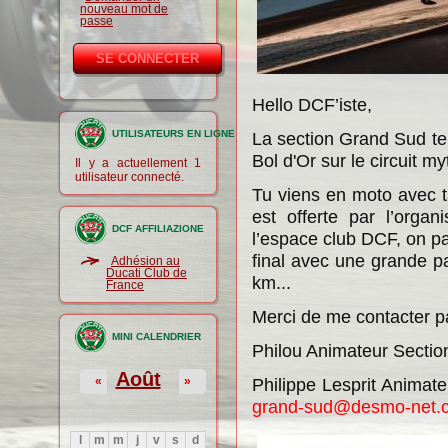
nouveau mot de
passe
Hello DCF’iste,
UTILISATEURS EN LIGNE
La section Grand Sud te
Bol d'Or sur le circuit my
Il y a actuellement 1
utilisateur connecté.
Tu viens en moto avec t
est offerte par l’orga
DCF AFFILIAZIONE
l’espace club DCF, on p
final avec une grande pa
Adhésion au
Ducati Club de
km...
France
Merci de me contacter pa
MINI CALENDRIER
Philou Animateur Secti
Août
«
»
Philippe Lesprit Anima
grand-sud@desmo-net.
l
m
m
j
v
s
d