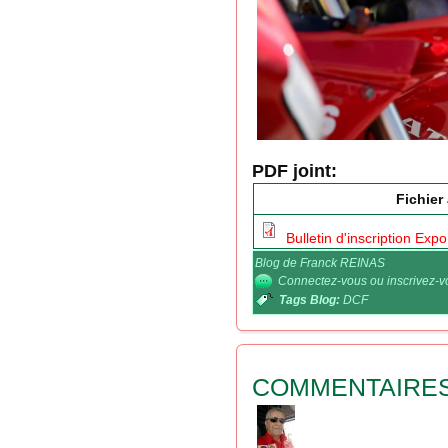
PDF joint:
Fichier
Bulletin d'inscription Exp
Blog de Franck REINAS
Connectez-vous
ou
inscrivez-
Tags Blog:
DCF
COMMENTAIRE