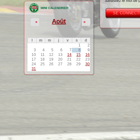
Saisissez le mot de 
MINI CALENDRIER
Août
«
»
l
m
m
j
v
s
d
1
2
3
4
5
6
7
8
9
10
11
12
13
14
15
16
17
18
19
20
21
22
23
24
25
26
27
28
29
30
31