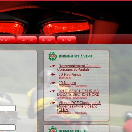
NGAGE
FACEB'K
INSTA‘
DUCATI
ÉVÉNEMENTS À VENIR
Rassemblement Couples-
Coniques et Pantah
JD Pau-Arnos
14/08/2026
JD Nogaro
15/08/2026
-
16/08/2026
UN DIMANCHE SUR MA
DUCATE SECTION NORD
30/08/2026
-
06/09/2026
Vitesse DCF Classiques &
Modernes (4), le Vigeant
(CLNA)
09/10/2026
-
11/10/2026
DERNIERS BILLETS