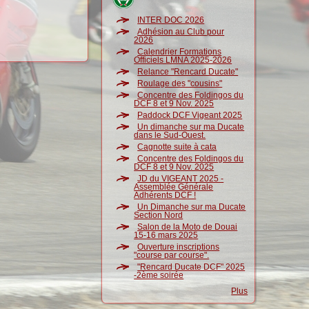
INTER DOC 2026
Adhésion au Club pour
2026
Calendrier Formations
Officiels LMNA 2025-2026
Relance "Rencard Ducate"
Roulage des "cousins"
Concentre des Foldingos du
DCF 8 et 9 Nov. 2025
Paddock DCF Vigeant 2025
Un dimanche sur ma Ducate
dans le Sud-Ouest.
Cagnotte suite à cata
Concentre des Foldingos du
DCF 8 et 9 Nov. 2025
JD du VIGEANT 2025 -
Assemblée Générale
Adhérents DCF !
Un Dimanche sur ma Ducate
Section Nord
Salon de la Moto de Douai
15-16 mars 2025
Ouverture inscriptions
"course par course".
"Rencard Ducate DCF" 2025
-2ème soirée
Plus