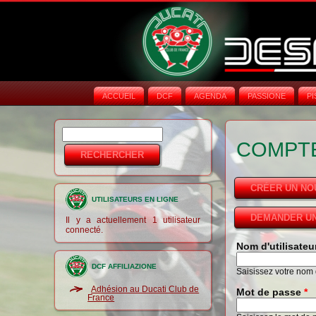
ACCUEIL
DCF
AGENDA
PASSIONE
PI
Rechercher
Formulaire de
COMPTE
recherche
CRÉER UN N
UTILISATEURS EN LIGNE
DEMANDER UN
Il y a actuellement 1 utilisateur
connecté.
Nom d'utilisate
DCF AFFILIAZIONE
Saisissez votre nom d
Adhésion au Ducati Club de
Mot de passe
*
France