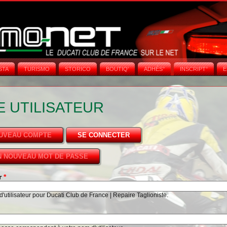
STA
TURISMO
STORICO
BOUTIQ'
ADHÉS°
INSCRIPT°
E
 UTILISATEUR
OUVEAU COMPTE
SE CONNECTER
(ONGLET ACTIF)
 NOUVEAU MOT DE PASSE
ur
*
'utilisateur pour Ducati Club de France | Repaire Taglioniste.