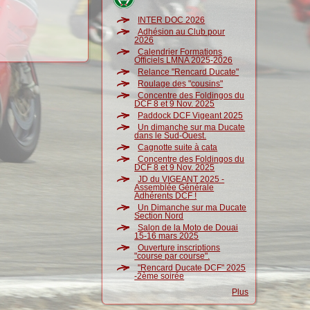
INTER DOC 2026
Adhésion au Club pour
2026
Calendrier Formations
Officiels LMNA 2025-2026
Relance "Rencard Ducate"
Roulage des "cousins"
Concentre des Foldingos du
DCF 8 et 9 Nov. 2025
Paddock DCF Vigeant 2025
Un dimanche sur ma Ducate
dans le Sud-Ouest.
Cagnotte suite à cata
Concentre des Foldingos du
DCF 8 et 9 Nov. 2025
JD du VIGEANT 2025 -
Assemblée Générale
Adhérents DCF !
Un Dimanche sur ma Ducate
Section Nord
Salon de la Moto de Douai
15-16 mars 2025
Ouverture inscriptions
"course par course".
"Rencard Ducate DCF" 2025
-2ème soirée
Plus