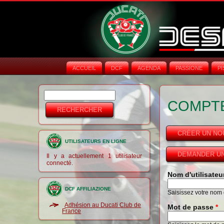
ACCUEIL
DCF
AGENDA
PASSIONE
PI
Rechercher
Formulaire de
COMPTE
recherche
CRÉER UN N
UTILISATEURS EN LIGNE
DEMANDER UN
Il y a actuellement 1 utilisateur
connecté.
Nom d'utilisate
DCF AFFILIAZIONE
Saisissez votre nom d
Adhésion au Ducati Club de
Mot de passe
*
France