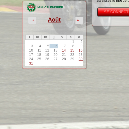
Saisissez le mot de 
MINI CALENDRIER
Août
«
»
l
m
m
j
v
s
d
1
2
3
4
5
6
7
8
9
10
11
12
13
14
15
16
17
18
19
20
21
22
23
24
25
26
27
28
29
30
31