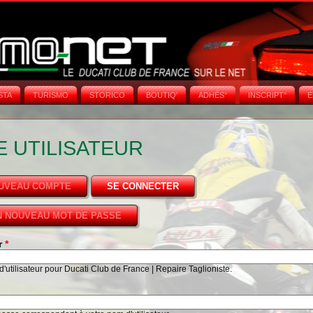
STA
TURISMO
STORICO
BOUTIQ'
ADHÉS°
INSCRIPT°
E
 UTILISATEUR
OUVEAU COMPTE
SE CONNECTER
(ONGLET ACTIF)
 NOUVEAU MOT DE PASSE
ur
*
'utilisateur pour Ducati Club de France | Repaire Taglioniste.