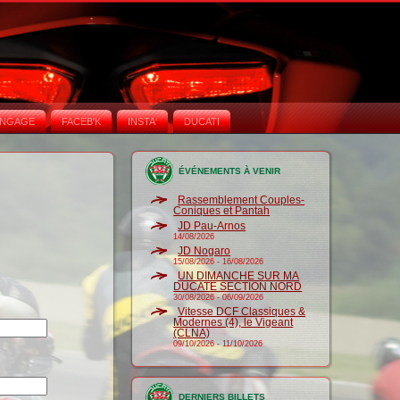
NGAGE
FACEB'K
INSTA‘
DUCATI
ÉVÉNEMENTS À VENIR
Rassemblement Couples-
Coniques et Pantah
JD Pau-Arnos
14/08/2026
JD Nogaro
15/08/2026
-
16/08/2026
UN DIMANCHE SUR MA
DUCATE SECTION NORD
30/08/2026
-
06/09/2026
Vitesse DCF Classiques &
Modernes (4), le Vigeant
(CLNA)
09/10/2026
-
11/10/2026
DERNIERS BILLETS