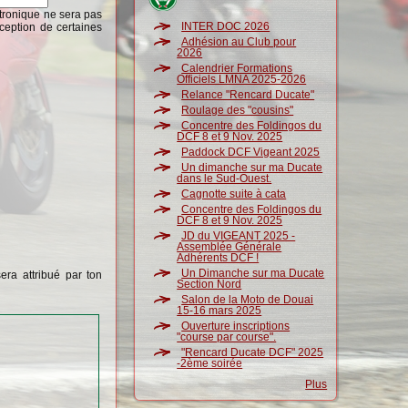
ctronique ne sera pas
INTER DOC 2026
ception de certaines
Adhésion au Club pour
2026
Calendrier Formations
Officiels LMNA 2025-2026
Relance "Rencard Ducate"
Roulage des "cousins"
Concentre des Foldingos du
DCF 8 et 9 Nov. 2025
Paddock DCF Vigeant 2025
Un dimanche sur ma Ducate
dans le Sud-Ouest.
Cagnotte suite à cata
Concentre des Foldingos du
DCF 8 et 9 Nov. 2025
JD du VIGEANT 2025 -
Assemblée Générale
Adhérents DCF !
Un Dimanche sur ma Ducate
era attribué par ton
Section Nord
Salon de la Moto de Douai
15-16 mars 2025
Ouverture inscriptions
"course par course".
"Rencard Ducate DCF" 2025
-2ème soirée
Plus