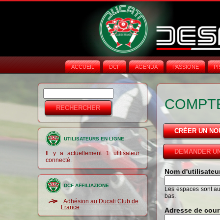
ACCUEIL
DCF
AGENDA
PASSIONE
PI
Rechercher
Formulaire de
COMPTE
recherche
CRÉER UN N
UTILISATEURS EN LIGNE
DEMANDER UN
Il y a actuellement 1 utilisateur
connecté.
Nom d'utilisate
DCF AFFILIAZIONE
Les espaces sont auto
bas.
Adhésion au Ducati Club de
France
Adresse de cour