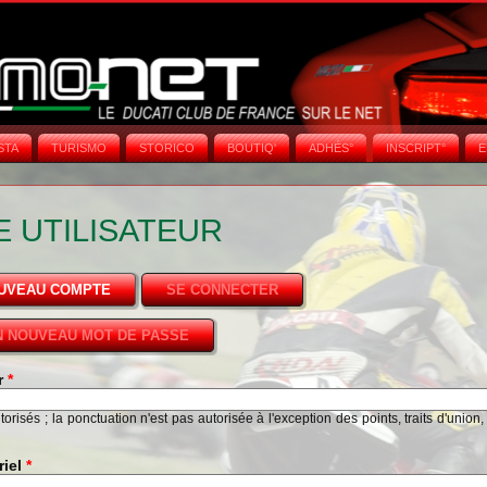
STA
TURISMO
STORICO
BOUTIQ'
ADHÉS°
INSCRIPT°
E
 UTILISATEUR
OUVEAU COMPTE
(ONGLET ACTIF)
SE CONNECTER
 NOUVEAU MOT DE PASSE
ur
*
risés ; la ponctuation n'est pas autorisée à l'exception des points, traits d'union,
riel
*