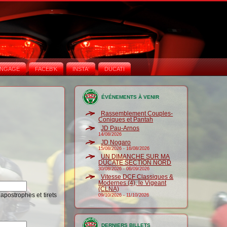
NGAGE
FACEB'K
INSTA‘
DUCATI
ÉVÉNEMENTS À VENIR
Rassemblement Couples-
Coniques et Pantah
JD Pau-Arnos
14/08/2026
JD Nogaro
15/08/2026
-
16/08/2026
UN DIMANCHE SUR MA
DUCATE SECTION NORD
30/08/2026
-
06/09/2026
Vitesse DCF Classiques &
Modernes (4), le Vigeant
(CLNA)
 apostrophes et tirets
09/10/2026
-
11/10/2026
DERNIERS BILLETS