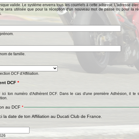
ique valide. Le système enverra tous les courriels à cette adresse. L'adresse éle
ne sera utilisée que pour la réception d'un nouveau mot de passe ou pour la ré
s.
n prénom.
n nom de famille.
Section DCF d'Affiliation.
ent DCF
*
 ici ton numéro d'Adhérent DCF. Dans le cas d'une première Adhésion, il te s
tion.
tion au DCF
*
ci la date de ton Affiliation au Ducati Club de France.
2026