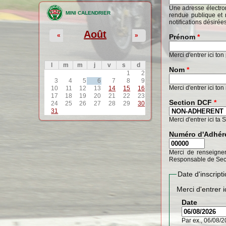
Une adresse électron
MINI CALENDRIER
rendue publique et 
notifications désirée
Août
«
»
Prénom
*
Merci d'entrer ici to
l
m
m
j
v
s
d
Nom
*
1
2
3
4
5
6
7
8
9
Merci d'entrer ici to
10
11
12
13
14
15
16
17
18
19
20
21
22
23
Section DCF
*
24
25
26
27
28
29
30
31
Merci d'entrer ici ta 
Numéro d'Adhér
Merci de renseigner
Responsable de Sec
Date d'inscrip
Merci d'entrer i
Date
Par ex., 06/08/