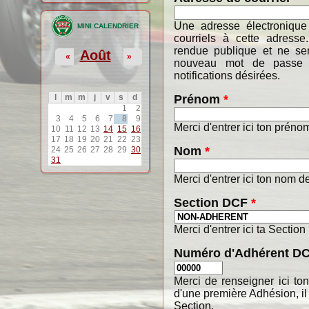
Une adresse électronique
MINI CALENDRIER
courriels à cette adresse
rendue publique et ne ser
Août
«
»
nouveau mot de passe o
notifications désirées.
Prénom
*
l
m
m
j
v
s
d
1
2
3
4
5
6
7
8
9
Merci d'entrer ici ton préno
10
11
12
13
14
15
16
17
18
19
20
21
22
23
Nom
*
24
25
26
27
28
29
30
31
Merci d'entrer ici ton nom de
Section DCF
*
Merci d'entrer ici ta Section
Numéro d'Adhérent D
Merci de renseigner ici t
d'une première Adhésion, il
Section.