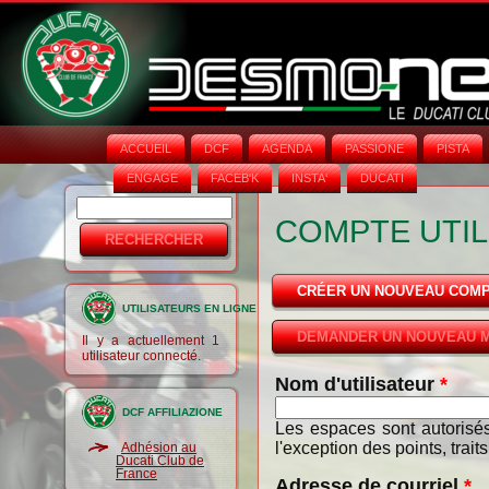
ACCUEIL
DCF
AGENDA
PASSIONE
PISTA
ENGAGE
FACEB'K
INSTA‘
DUCATI
Rechercher
Formulaire
COMPTE UTIL
de
recherche
CRÉER UN NOUVEAU COM
UTILISATEURS EN LIGNE
DEMANDER UN NOUVEAU M
Il y a actuellement 1
utilisateur connecté.
Nom d'utilisateur
*
DCF AFFILIAZIONE
Les espaces sont autorisés
l'exception des points, trait
Adhésion au
Ducati Club de
France
Adresse de courriel
*