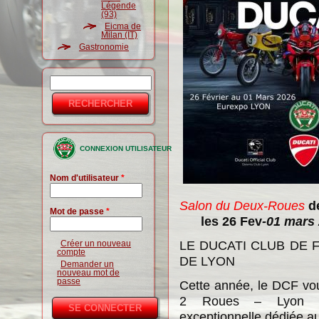
Légende
(93)
Eicma de
Milan (IT)
Gastronomie
Rechercher
Formulaire
de
recherche
CONNEXION UTILISATEUR
Nom d'utilisateur
*
Salon du Deux-Roues
d
Mot de passe
*
les 26 Fev
-01 mars
LE DUCATI CLUB DE 
Créer un nouveau
compte
DE LYON
Demander un
nouveau mot de
passe
Cette année, le DCF vo
2 Roues – Lyon Eu
exceptionnelle dédiée a