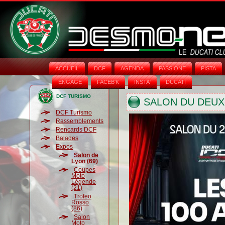
ACCUEIL
DCF
AGENDA
PASSIONE
PISTA
ENGAGE
FACEB'K
INSTA‘
DUCATI
DCF TURISMO
SALON DU DEUX
DCF Turismo
Rassemblements
Rencards DCF
Balades
Expos
Salon de
Lyon (69)
Coupes
Moto
Légende
(21)
Trofeo
Rosso
(86)
Salon
Moto