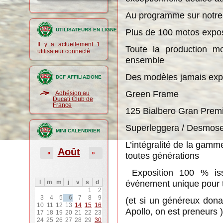
Au programme sur notre 
UTILISATEURS EN LIGNE
Plus de 100 motos expos
Il y a actuellement 1
Toute la production m
utilisateur connecté.
ensemble
Des modèles jamais ex
DCF AFFILIAZIONE
Green Frame
Adhésion au
Ducati Club de
France
125 Bialbero Gran Prem
Superleggera / Desmos
MINI CALENDRIER
L’intégralité de la gam
Août
«
»
toutes générations
Exposition 100 % iss
événement unique pour 
l
m
m
j
v
s
d
1
2
3
4
5
6
7
8
9
(et si un généreux don
10
11
12
13
14
15
16
Apollo, on est preneurs )
17
18
19
20
21
22
23
24
25
26
27
28
29
30