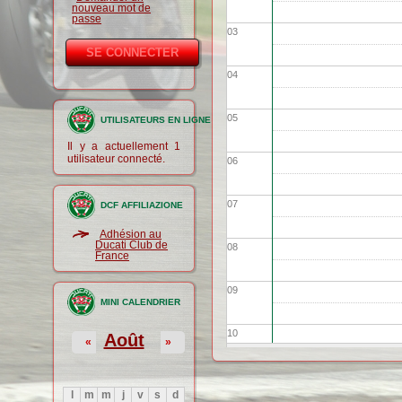
nouveau mot de
passe
03
04
05
UTILISATEURS EN LIGNE
Il y a actuellement 1
utilisateur connecté.
06
07
DCF AFFILIAZIONE
Adhésion au
Ducati Club de
08
France
09
MINI CALENDRIER
10
Août
«
»
11
l
m
m
j
v
s
d