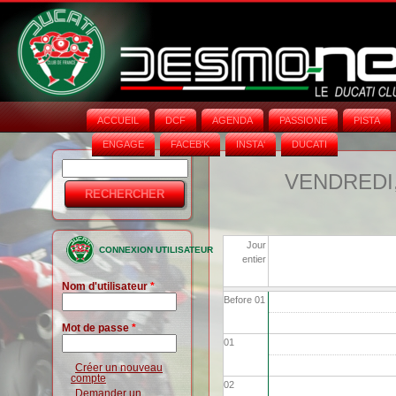
ACCUEIL
DCF
AGENDA
PASSIONE
PISTA
ENGAGE
FACEB'K
INSTA‘
DUCATI
Rechercher
Formulaire
VENDREDI,
de
recherche
Jour
CONNEXION UTILISATEUR
entier
Nom d'utilisateur
*
Before 01
Mot de passe
*
01
Créer un nouveau
compte
02
Demander un