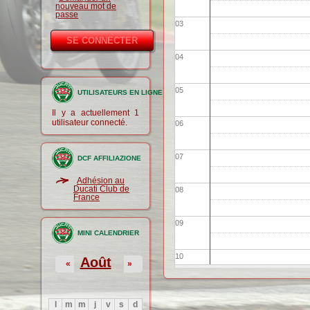
nouveau mot de
passe
03
04
05
UTILISATEURS EN LIGNE
Il y a actuellement 1
utilisateur connecté.
06
07
DCF AFFILIAZIONE
Adhésion au
Ducati Club de
08
France
09
MINI CALENDRIER
10
Août
«
»
11
l
m
m
j
v
s
d