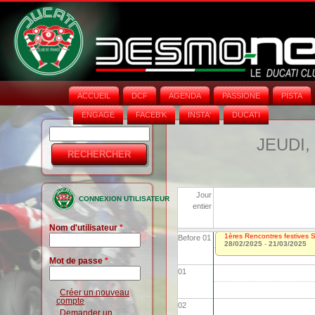
ACCUEIL
DCF
AGENDA
PASSIONE
PISTA
ENGAGE
FACEB'K
INSTA‘
DUCATI
Rechercher
Formulaire
JEUDI,
de
recherche
Jour
CONNEXION UTILISATEUR
entier
Nom d'utilisateur
*
1ères Rencontres festives 
Before 01
28/02/2025
-
21/03/2025
Mot de passe
*
01
Créer un nouveau
compte
02
Demander un