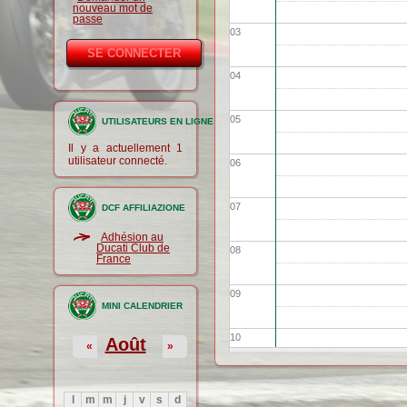
nouveau mot de
passe
03
04
05
UTILISATEURS EN LIGNE
Il y a actuellement 1
utilisateur connecté.
06
07
DCF AFFILIAZIONE
Adhésion au
Ducati Club de
08
France
09
MINI CALENDRIER
10
Août
«
»
11
l
m
m
j
v
s
d