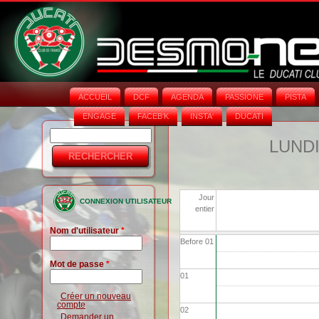
ACCUEIL
DCF
AGENDA
PASSIONE
PISTA
ENGAGE
FACEB'K
INSTA‘
DUCATI
Rechercher
Formulaire
LUNDI
de
recherche
Jour
CONNEXION UTILISATEUR
entier
Nom d'utilisateur
*
Before 01
Mot de passe
*
01
Créer un nouveau
compte
02
Demander un