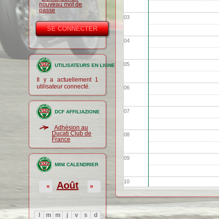
nouveau mot de
passe
03
04
05
UTILISATEURS EN LIGNE
Il y a actuellement 1
utilisateur connecté.
06
07
DCF AFFILIAZIONE
Adhésion au
Ducati Club de
08
France
09
MINI CALENDRIER
10
Août
«
»
11
l
m
m
j
v
s
d