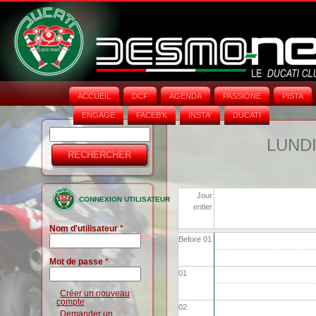
ACCUEIL
DCF
AGENDA
PASSIONE
PISTA
ENGAGE
FACEB'K
INSTA‘
DUCATI
Rechercher
Formulaire
LUNDI
de
recherche
Jour
CONNEXION UTILISATEUR
entier
Nom d'utilisateur
*
Before 01
Mot de passe
*
01
Créer un nouveau
compte
02
Demander un