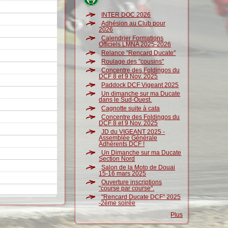
INTER DOC 2026
Adhésion au Club pour
2026
Calendrier Formations
Officiels LMNA 2025-2026
Relance "Rencard Ducate"
Roulage des "cousins"
Concentre des Foldingos du
DCF 8 et 9 Nov. 2025
Paddock DCF Vigeant 2025
Un dimanche sur ma Ducate
dans le Sud-Ouest.
Cagnotte suite à cata
Concentre des Foldingos du
DCF 8 et 9 Nov. 2025
JD du VIGEANT 2025 -
Assemblée Générale
Adhérents DCF !
Un Dimanche sur ma Ducate
Section Nord
Salon de la Moto de Douai
15-16 mars 2025
Ouverture inscriptions
"course par course".
"Rencard Ducate DCF" 2025
-2ème soirée
Plus