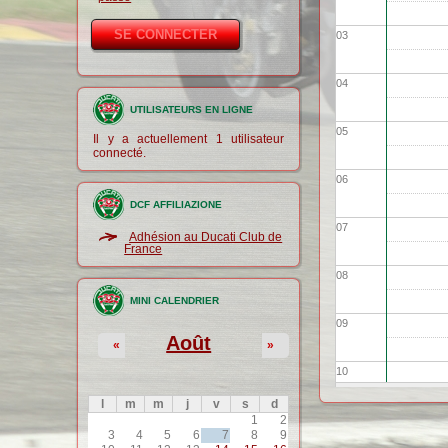
03
04
UTILISATEURS EN LIGNE
05
Il y a actuellement 1 utilisateur
connecté.
06
DCF AFFILIAZIONE
07
Adhésion au Ducati Club de
France
08
MINI CALENDRIER
09
Août
«
»
10
l
m
m
j
v
s
d
1
2
11
3
4
5
6
7
8
9