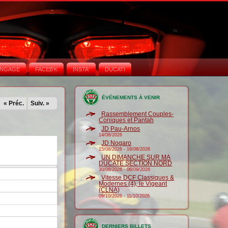
NGAGE
FACEB'K
INSTA‘
DUCATI
ÉVÉNEMENTS À VENIR
« Préc.
Suiv. »
Rassemblement Couples-
Coniques et Pantah
JD Pau-Arnos
14/08/2026
JD Nogaro
15/08/2026
-
16/08/2026
UN DIMANCHE SUR MA
DUCATE SECTION NORD
30/08/2026
-
06/09/2026
Vitesse DCF Classiques &
Modernes (4), le Vigeant
(CLNA)
09/10/2026
-
11/10/2026
DERNIERS BILLETS