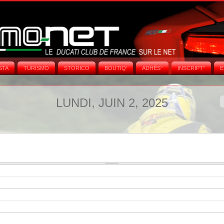
STA
TURISMO
STORICO
BOUTIQ'
ADHÉS°
INSCRIPT°
E
LUNDI, JUIN 2, 2025