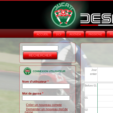
ACCUEIL
DCF
AGENDA
PASSIONE
PI
Rechercher
Formulaire de
recherche
Jour
CONNEXION UTILISATEUR
entier
Nom d'utilisateur
*
Before 01
Mot de passe
*
01
Créer un nouveau compte
Demander un nouveau mot de
02
passe