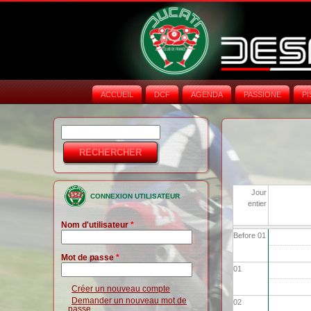
ACCUEIL
DCF
AGENDA
PASSIONE
PI
Rechercher
Formulaire de
recherche
Jour
CONNEXION UTILISATEUR
entier
Nom d'utilisateur
*
Before 01
Mot de passe
*
01
Créer un nouveau compte
Demander un nouveau mot de
02
passe