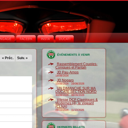
NGAGE
FACEB'K
INSTA‘
DUCATI
ÉVÉNEMENTS À VENIR
« Préc.
Suiv. »
Rassemblement Couples-
Coniques et Pantah
JD Pau-Arnos
14/08/2026
JD Nogaro
15/08/2026
-
16/08/2026
UN DIMANCHE SUR MA
DUCATE SECTION NORD
30/08/2026
-
06/09/2026
Vitesse DCF Classiques &
Modernes (4), le Vigeant
(CLNA)
09/10/2026
-
11/10/2026
DERNIERS BILLETS