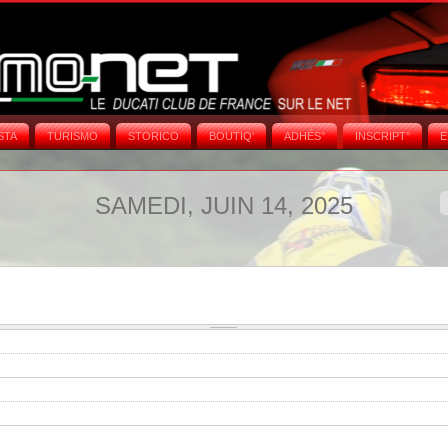
STA
TURISMO
STORICO
BOUTIQ'
ADHÉS°
INSCRIPT°
E
SAMEDI, JUIN 14, 2025