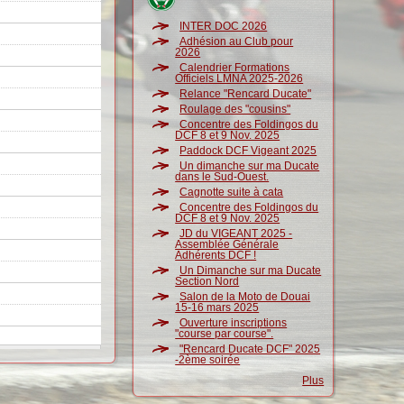
INTER DOC 2026
Adhésion au Club pour
2026
Calendrier Formations
Officiels LMNA 2025-2026
Relance "Rencard Ducate"
Roulage des "cousins"
Concentre des Foldingos du
DCF 8 et 9 Nov. 2025
Paddock DCF Vigeant 2025
Un dimanche sur ma Ducate
dans le Sud-Ouest.
Cagnotte suite à cata
Concentre des Foldingos du
DCF 8 et 9 Nov. 2025
JD du VIGEANT 2025 -
Assemblée Générale
Adhérents DCF !
Un Dimanche sur ma Ducate
Section Nord
Salon de la Moto de Douai
15-16 mars 2025
Ouverture inscriptions
"course par course".
"Rencard Ducate DCF" 2025
-2ème soirée
Plus