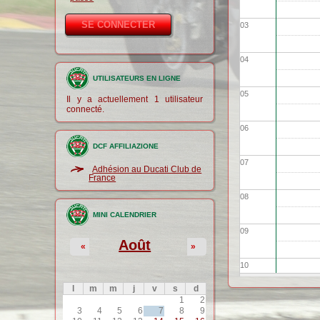
03
04
UTILISATEURS EN LIGNE
05
Il y a actuellement 1 utilisateur
connecté.
06
DCF AFFILIAZIONE
07
Adhésion au Ducati Club de
France
08
MINI CALENDRIER
09
Août
«
»
10
l
m
m
j
v
s
d
1
2
11
3
4
5
6
7
8
9