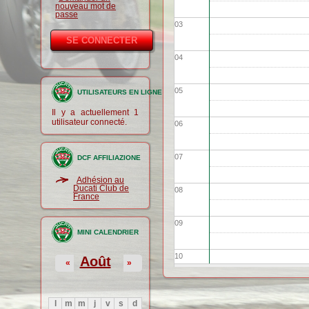
nouveau mot de
passe
03
04
05
UTILISATEURS EN LIGNE
Il y a actuellement 1
utilisateur connecté.
06
07
DCF AFFILIAZIONE
Adhésion au
Ducati Club de
08
France
09
MINI CALENDRIER
10
Août
«
»
11
l
m
m
j
v
s
d