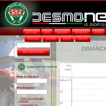
ACCUEIL
DCF
AGENDA
PASSIONE
PISTA
ENGAGE
FACEB'K
INSTA‘
DUCATI
Rechercher
Formulaire
DIMANCHE
de
recherche
Jour
CONNEXION UTILISATEUR
entier
Nom d'utilisateur
*
Before 01
Mot de passe
*
01
Créer un nouveau
compte
02
Demander un