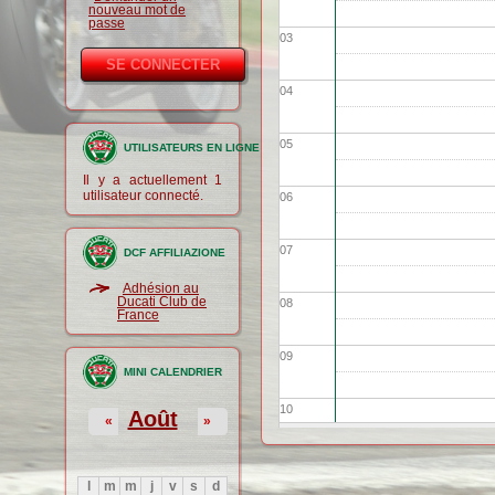
nouveau mot de
passe
03
04
05
UTILISATEURS EN LIGNE
Il y a actuellement 1
utilisateur connecté.
06
07
DCF AFFILIAZIONE
Adhésion au
Ducati Club de
08
France
09
MINI CALENDRIER
10
Août
«
»
11
l
m
m
j
v
s
d