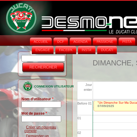
ACCUEIL
DCF
AGENDA
PASSIONE
PISTA
ENGAGE
FACEB'K
INSTA‘
DUCATI
Rechercher
Formulaire
DIMANCHE, 
de
recherche
Jour
CONNEXION UTILISATEUR
entier
Nom d'utilisateur
*
"Un Dimanche Sur Ma Ducat
Before 01
07/09/2025
Mot de passe
*
01
Créer un nouveau
compte
02
Demander un