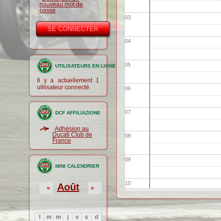
nouveau mot de
passe
03
04
05
UTILISATEURS EN LIGNE
Il y a actuellement 1
utilisateur connecté.
06
07
DCF AFFILIAZIONE
Adhésion au
Ducati Club de
08
France
09
MINI CALENDRIER
10
Août
«
»
11
l
m
m
j
v
s
d