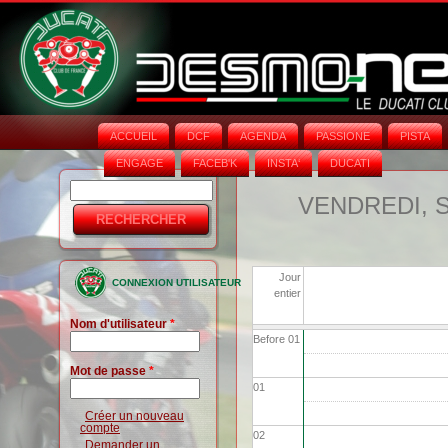
ACCUEIL
DCF
AGENDA
PASSIONE
PISTA
ENGAGE
FACEB'K
INSTA‘
DUCATI
Rechercher
Formulaire
VENDREDI, 
de
recherche
Jour
CONNEXION UTILISATEUR
entier
Nom d'utilisateur
*
Before 01
Mot de passe
*
01
Créer un nouveau
compte
02
Demander un