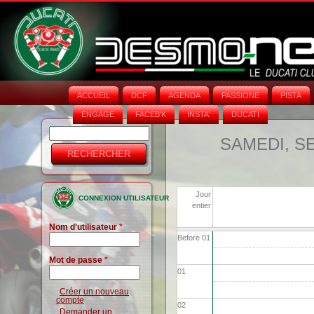
ACCUEIL
DCF
AGENDA
PASSIONE
PISTA
ENGAGE
FACEB'K
INSTA‘
DUCATI
Rechercher
Formulaire
SAMEDI, S
de
recherche
Jour
CONNEXION UTILISATEUR
entier
Nom d'utilisateur
*
Before 01
Mot de passe
*
01
Créer un nouveau
compte
02
Demander un