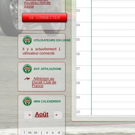
nouveau mot de
passe
03
04
05
UTILISATEURS EN LIGNE
Il y a actuellement 1
utilisateur connecté.
06
07
DCF AFFILIAZIONE
Adhésion au
Ducati Club de
08
France
09
MINI CALENDRIER
10
Août
«
»
11
l
m
m
j
v
s
d