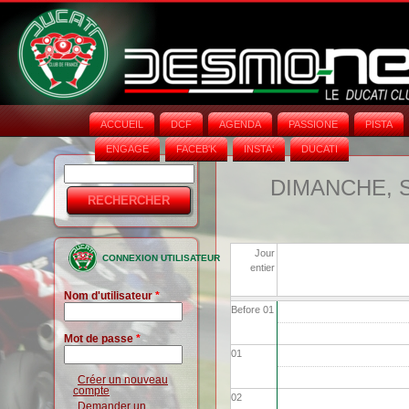
ACCUEIL
DCF
AGENDA
PASSIONE
PISTA
ENGAGE
FACEB'K
INSTA‘
DUCATI
Rechercher
Formulaire
DIMANCHE, 
de
recherche
Jour
CONNEXION UTILISATEUR
entier
Nom d'utilisateur
*
Before 01
Mot de passe
*
01
Créer un nouveau
compte
02
Demander un