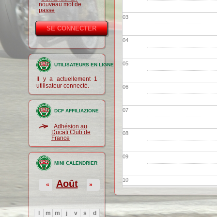
nouveau mot de
passe
03
04
05
UTILISATEURS EN LIGNE
Il y a actuellement 1
utilisateur connecté.
06
07
DCF AFFILIAZIONE
Adhésion au
Ducati Club de
08
France
09
MINI CALENDRIER
10
Août
«
»
11
l
m
m
j
v
s
d