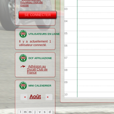
nouveau mot de
passe
03
04
05
UTILISATEURS EN LIGNE
Il y a actuellement 1
utilisateur connecté.
06
07
DCF AFFILIAZIONE
Adhésion au
Ducati Club de
08
France
09
MINI CALENDRIER
10
Août
«
»
11
l
m
m
j
v
s
d