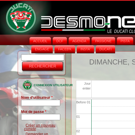
ACCUEIL
DCF
AGENDA
PASSIONE
PISTA
ENGAGE
FACEB'K
INSTA‘
DUCATI
Rechercher
Formulaire
DIMANCHE, 
de
recherche
Jour
CONNEXION UTILISATEUR
entier
Nom d'utilisateur
*
Before 01
Mot de passe
*
01
Créer un nouveau
compte
02
Demander un