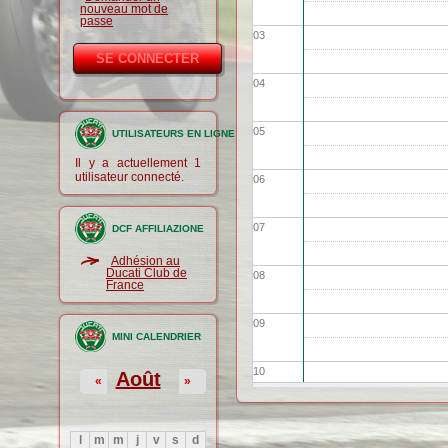
nouveau mot de
passe
03
04
05
UTILISATEURS EN LIGNE
Il y a actuellement 1
utilisateur connecté.
06
07
DCF AFFILIAZIONE
Adhésion au
Ducati Club de
08
France
09
MINI CALENDRIER
10
Août
«
»
11
l
m
m
j
v
s
d