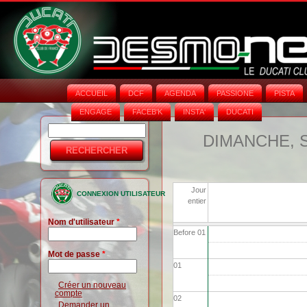
ACCUEIL
DCF
AGENDA
PASSIONE
PISTA
ENGAGE
FACEB'K
INSTA‘
DUCATI
Rechercher
Formulaire
DIMANCHE, 
de
recherche
Jour
CONNEXION UTILISATEUR
entier
Nom d'utilisateur
*
Before 01
Mot de passe
*
01
Créer un nouveau
compte
02
Demander un