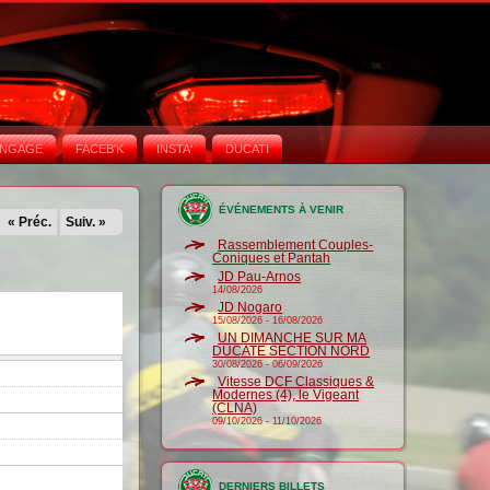
NGAGE
FACEB'K
INSTA‘
DUCATI
ÉVÉNEMENTS À VENIR
« Préc.
Suiv. »
Rassemblement Couples-
Coniques et Pantah
JD Pau-Arnos
14/08/2026
JD Nogaro
15/08/2026
-
16/08/2026
UN DIMANCHE SUR MA
DUCATE SECTION NORD
30/08/2026
-
06/09/2026
Vitesse DCF Classiques &
Modernes (4), le Vigeant
(CLNA)
09/10/2026
-
11/10/2026
DERNIERS BILLETS