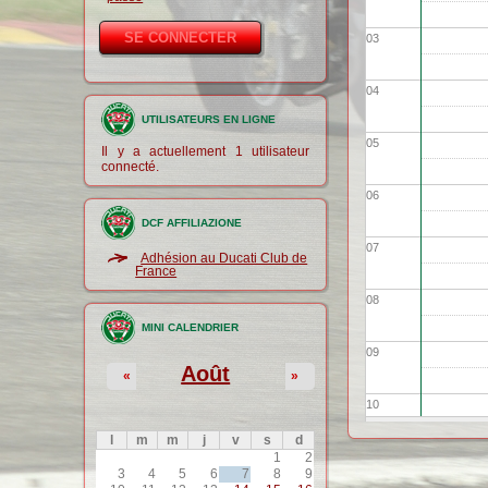
03
04
UTILISATEURS EN LIGNE
05
Il y a actuellement 1 utilisateur
connecté.
06
DCF AFFILIAZIONE
07
Adhésion au Ducati Club de
France
08
MINI CALENDRIER
09
Août
«
»
10
l
m
m
j
v
s
d
1
2
11
3
4
5
6
7
8
9