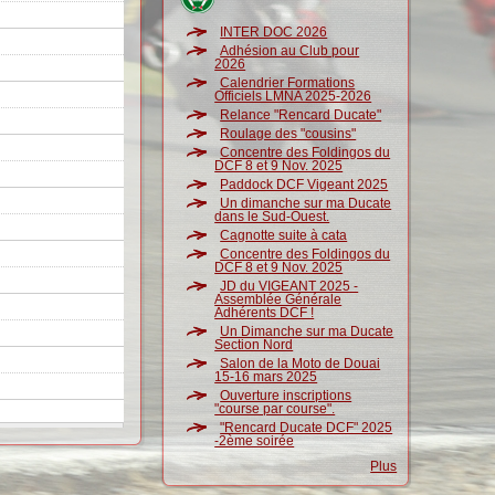
INTER DOC 2026
Adhésion au Club pour
2026
Calendrier Formations
Officiels LMNA 2025-2026
Relance "Rencard Ducate"
Roulage des "cousins"
Concentre des Foldingos du
DCF 8 et 9 Nov. 2025
Paddock DCF Vigeant 2025
Un dimanche sur ma Ducate
dans le Sud-Ouest.
Cagnotte suite à cata
Concentre des Foldingos du
DCF 8 et 9 Nov. 2025
JD du VIGEANT 2025 -
Assemblée Générale
Adhérents DCF !
Un Dimanche sur ma Ducate
Section Nord
Salon de la Moto de Douai
15-16 mars 2025
Ouverture inscriptions
"course par course".
"Rencard Ducate DCF" 2025
-2ème soirée
Plus