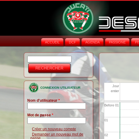
ACCUEIL
DCF
AGENDA
PASSIONE
PI
Rechercher
Formulaire de
recherche
Jour
CONNEXION UTILISATEUR
entier
Nom d'utilisateur
*
Before 01
Mot de passe
*
01
Créer un nouveau compte
Demander un nouveau mot de
02
passe