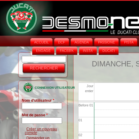
ACCUEIL
DCF
AGENDA
PASSIONE
PISTA
ENGAGE
FACEB'K
INSTA‘
DUCATI
Rechercher
Formulaire
DIMANCHE, 
de
recherche
Jour
CONNEXION UTILISATEUR
entier
Nom d'utilisateur
*
Before 01
Mot de passe
*
01
Créer un nouveau
compte
02
Demander un