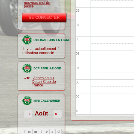
nouveau mot de
passe
03
04
05
UTILISATEURS EN LIGNE
Il y a actuellement 1
utilisateur connecté.
06
07
DCF AFFILIAZIONE
Adhésion au
Ducati Club de
08
France
09
MINI CALENDRIER
10
Août
«
»
11
l
m
m
j
v
s
d