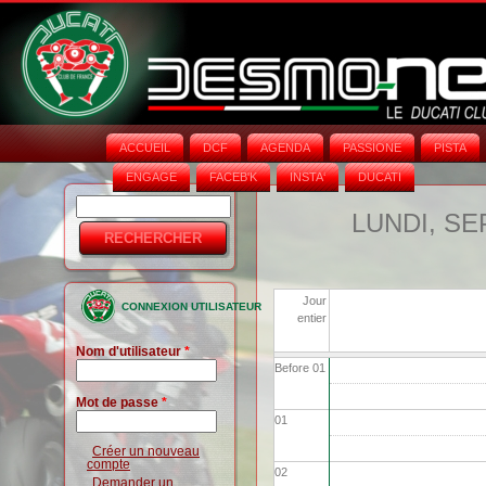
ACCUEIL
DCF
AGENDA
PASSIONE
PISTA
ENGAGE
FACEB'K
INSTA‘
DUCATI
Rechercher
Formulaire
LUNDI, SE
de
recherche
Jour
CONNEXION UTILISATEUR
entier
Nom d'utilisateur
*
Before 01
Mot de passe
*
01
Créer un nouveau
compte
02
Demander un