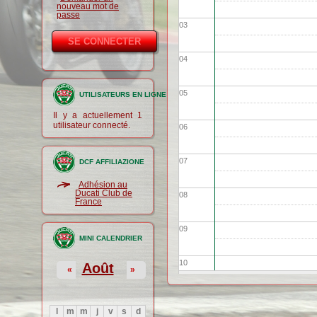
nouveau mot de
passe
03
04
05
UTILISATEURS EN LIGNE
Il y a actuellement 1
utilisateur connecté.
06
07
DCF AFFILIAZIONE
Adhésion au
Ducati Club de
08
France
09
MINI CALENDRIER
10
Août
«
»
11
l
m
m
j
v
s
d