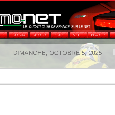
STA
TURISMO
STORICO
BOUTIQ'
ADHÉS°
INSCRIPT°
E
DIMANCHE, OCTOBRE 5, 2025