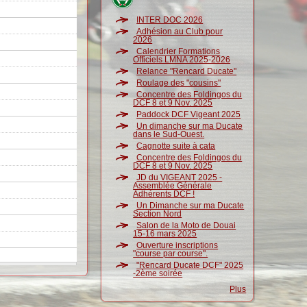
INTER DOC 2026
Adhésion au Club pour
2026
Calendrier Formations
Officiels LMNA 2025-2026
Relance "Rencard Ducate"
Roulage des "cousins"
Concentre des Foldingos du
DCF 8 et 9 Nov. 2025
Paddock DCF Vigeant 2025
Un dimanche sur ma Ducate
dans le Sud-Ouest.
Cagnotte suite à cata
Concentre des Foldingos du
DCF 8 et 9 Nov. 2025
JD du VIGEANT 2025 -
Assemblée Générale
Adhérents DCF !
Un Dimanche sur ma Ducate
Section Nord
Salon de la Moto de Douai
15-16 mars 2025
Ouverture inscriptions
"course par course".
"Rencard Ducate DCF" 2025
-2ème soirée
Plus