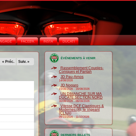
NGAGE
FACEB'K
INSTA‘
DUCATI
ÉVÉNEMENTS À VENIR
« Préc.
Suiv. »
Rassemblement Couples-
Coniques et Pantah
JD Pau-Arnos
14/08/2026
JD Nogaro
15/08/2026
-
16/08/2026
UN DIMANCHE SUR MA
DUCATE SECTION NORD
30/08/2026
-
06/09/2026
Vitesse DCF Classiques &
Modernes (4), le Vigeant
(CLNA)
09/10/2026
-
11/10/2026
DERNIERS BILLETS