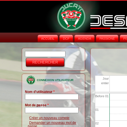
ACCUEIL
DCF
AGENDA
PASSIONE
PI
Rechercher
Formulaire de
recherche
Jour
CONNEXION UTILISATEUR
entier
Nom d'utilisateur
*
Before 01
Mot de passe
*
01
Créer un nouveau compte
Demander un nouveau mot de
02
passe