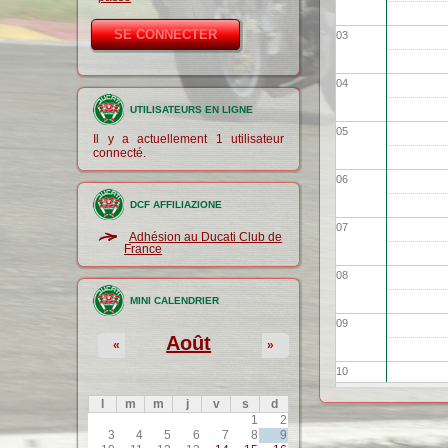
03
04
UTILISATEURS EN LIGNE
05
Il y a actuellement 1 utilisateur
connecté.
06
DCF AFFILIAZIONE
07
Adhésion au Ducati Club de
France
08
MINI CALENDRIER
09
Août
«
»
10
l
m
m
j
v
s
d
1
2
11
3
4
5
6
7
8
9