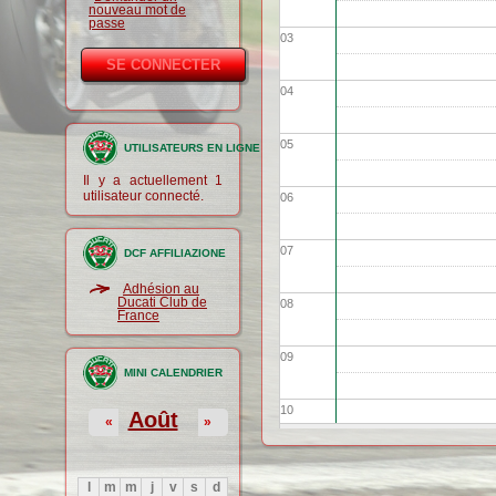
nouveau mot de
passe
03
04
05
UTILISATEURS EN LIGNE
Il y a actuellement 1
utilisateur connecté.
06
07
DCF AFFILIAZIONE
Adhésion au
Ducati Club de
08
France
09
MINI CALENDRIER
10
Août
«
»
11
l
m
m
j
v
s
d