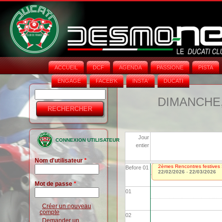
ACCUEIL
DCF
AGENDA
PASSIONE
PISTA
ENGAGE
FACEB'K
INSTA‘
DUCATI
Rechercher
Formulaire
DIMANCHE,
de
recherche
Jour
CONNEXION UTILISATEUR
entier
Nom d'utilisateur
*
2èmes Rencontres festives 
Before 01
22/02/2026
-
22/03/2026
Mot de passe
*
01
Créer un nouveau
compte
02
Demander un