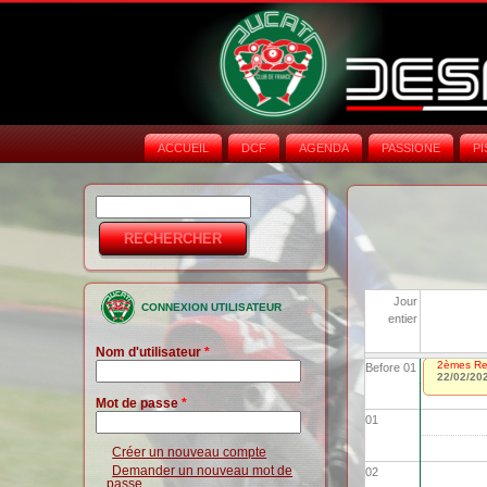
ACCUEIL
DCF
AGENDA
PASSIONE
PI
Rechercher
Formulaire de
recherche
Jour
CONNEXION UTILISATEUR
entier
Nom d'utilisateur
*
2èmes Ren
Before 01
22/02/20
Mot de passe
*
01
Créer un nouveau compte
Demander un nouveau mot de
02
passe