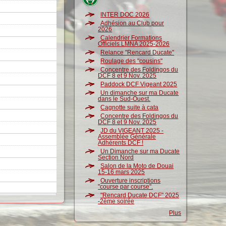
INTER DOC 2026
Adhésion au Club pour
2026
Calendrier Formations
Officiels LMNA 2025-2026
Relance "Rencard Ducate"
Roulage des "cousins"
Concentre des Foldingos du
DCF 8 et 9 Nov. 2025
Paddock DCF Vigeant 2025
Un dimanche sur ma Ducate
dans le Sud-Ouest.
Cagnotte suite à cata
Concentre des Foldingos du
DCF 8 et 9 Nov. 2025
JD du VIGEANT 2025 -
Assemblée Générale
Adhérents DCF !
Un Dimanche sur ma Ducate
Section Nord
Salon de la Moto de Douai
15-16 mars 2025
Ouverture inscriptions
"course par course".
"Rencard Ducate DCF" 2025
-2ème soirée
Plus