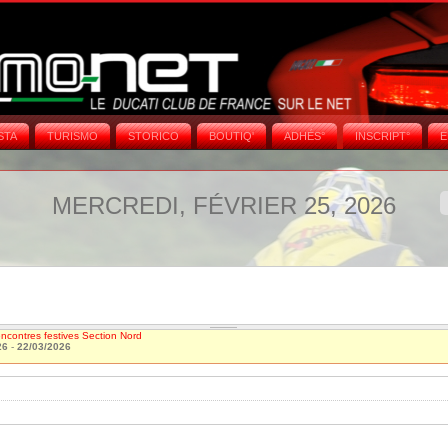
STA
TURISMO
STORICO
BOUTIQ'
ADHÉS°
INSCRIPT°
E
MERCREDI, FÉVRIER 25, 2026
contres festives Section Nord
26
-
22/03/2026