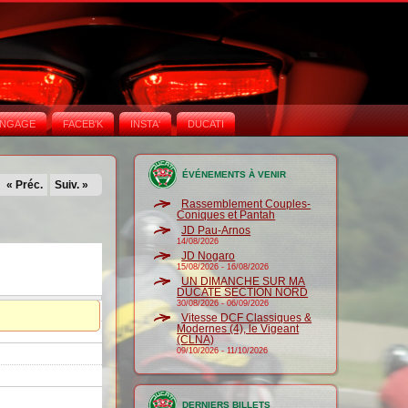
NGAGE
FACEB'K
INSTA‘
DUCATI
ÉVÉNEMENTS À VENIR
« Préc.
Suiv. »
Rassemblement Couples-
Coniques et Pantah
JD Pau-Arnos
14/08/2026
JD Nogaro
15/08/2026
-
16/08/2026
UN DIMANCHE SUR MA
DUCATE SECTION NORD
30/08/2026
-
06/09/2026
Vitesse DCF Classiques &
Modernes (4), le Vigeant
(CLNA)
09/10/2026
-
11/10/2026
DERNIERS BILLETS