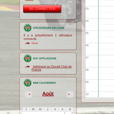
03
04
UTILISATEURS EN LIGNE
05
Il y a actuellement 1 utilisateur
connecté.
Olivier
06
07
DCF AFFILIAZIONE
Adhésion au Ducati Club de
France
08
09
MINI CALENDRIER
Août
«
»
10
11
l
m
m
j
v
s
d
1
2