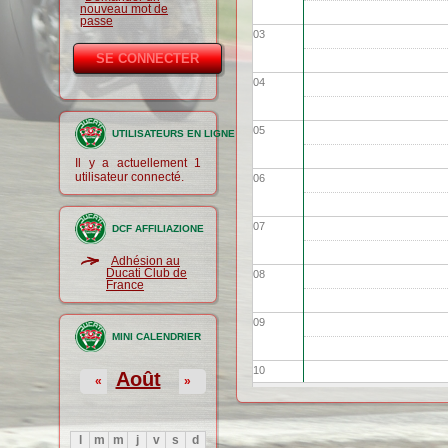
nouveau mot de
passe
03
04
05
UTILISATEURS EN LIGNE
Il y a actuellement 1
utilisateur connecté.
06
07
DCF AFFILIAZIONE
Adhésion au
Ducati Club de
08
France
09
MINI CALENDRIER
10
Août
«
»
11
l
m
m
j
v
s
d