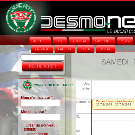
ACCUEIL
DCF
AGENDA
PASSIONE
PISTA
ENGAGE
FACEB'K
INSTA‘
DUCATI
Rechercher
Formulaire
SAMEDI, 
de
recherche
Jour
CONNEXION UTILISATEUR
entier
Nom d'utilisateur
*
2èmes Rencontres festives 
Before 01
22/02/2026
-
22/03/2026
Mot de passe
*
01
Créer un nouveau
compte
02
Demander un