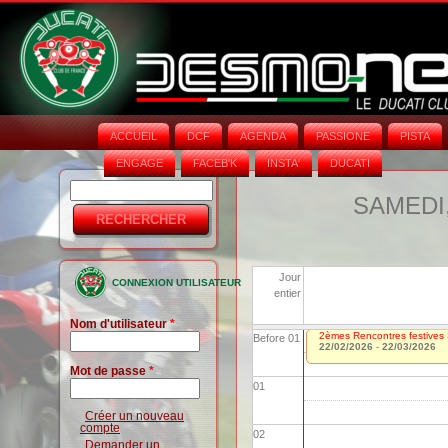
ACCUEIL
DCF
AGENDA
PASSIONE
PISTA
ENGAGE
FACEB'K
INSTA‘
DUCATI
Rechercher
Formulaire
SAMEDI,
de
recherche
Jour
CONNEXION UTILISATEUR
entier
Nom d'utilisateur
*
2èmes Rencontres festives 
Before 01
22/02/2026
-
22/03/2026
Mot de passe
*
01
Créer un nouveau
compte
02
Demander un