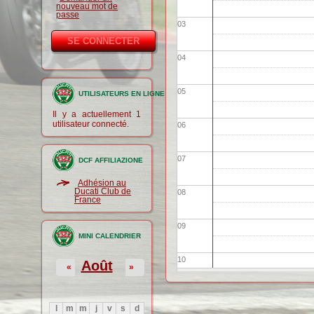
nouveau mot de
passe
03
04
05
UTILISATEURS EN LIGNE
Il y a actuellement 1
utilisateur connecté.
06
07
DCF AFFILIAZIONE
Adhésion au
Ducati Club de
08
France
09
MINI CALENDRIER
10
Août
«
»
11
l
m
m
j
v
s
d