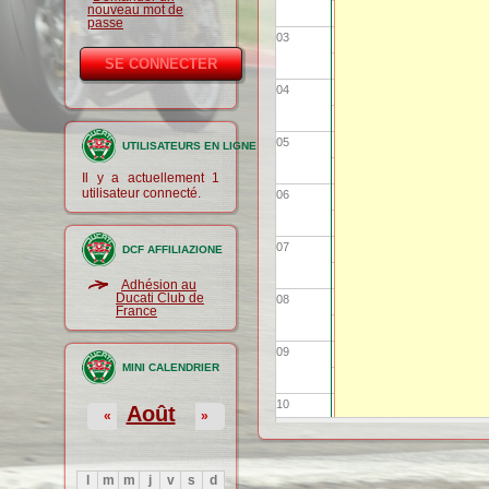
nouveau mot de
passe
03
04
05
UTILISATEURS EN LIGNE
Il y a actuellement 1
utilisateur connecté.
06
07
DCF AFFILIAZIONE
Adhésion au
Ducati Club de
08
France
09
MINI CALENDRIER
10
Août
«
»
11
l
m
m
j
v
s
d