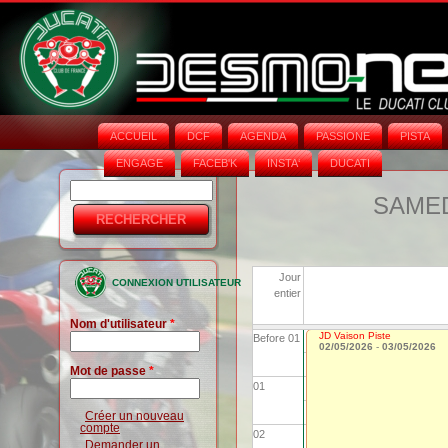
ACCUEIL
DCF
AGENDA
PASSIONE
PISTA
ENGAGE
FACEB'K
INSTA‘
DUCATI
Rechercher
Formulaire
SAMEDI
de
recherche
Jour
CONNEXION UTILISATEUR
entier
Nom d'utilisateur
*
JD Vaison Piste
Before 01
02/05/2026
-
03/05/2026
Mot de passe
*
01
Créer un nouveau
compte
02
Demander un