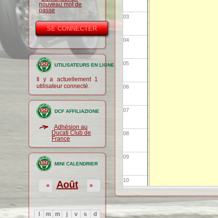
nouveau mot de
passe
03
04
05
UTILISATEURS EN LIGNE
Il y a actuellement 1
utilisateur connecté.
06
07
DCF AFFILIAZIONE
Adhésion au
Ducati Club de
08
France
09
MINI CALENDRIER
10
Août
«
»
11
l
m
m
j
v
s
d