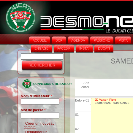
ACCUEIL
DCF
AGENDA
PASSIONE
PISTA
ENGAGE
FACEB'K
INSTA‘
DUCATI
Rechercher
Formulaire
SAMEDI
de
recherche
Jour
CONNEXION UTILISATEUR
entier
Nom d'utilisateur
*
JD Vaison Piste
Before 01
02/05/2026
-
03/05/2026
Mot de passe
*
01
Créer un nouveau
compte
02
Demander un