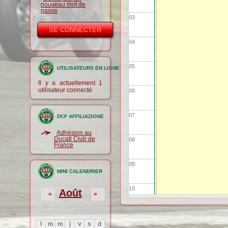
nouveau mot de
passe
03
04
05
UTILISATEURS EN LIGNE
Il y a actuellement 1
utilisateur connecté.
06
07
DCF AFFILIAZIONE
Adhésion au
Ducati Club de
08
France
09
MINI CALENDRIER
10
Août
«
»
11
l
m
m
j
v
s
d