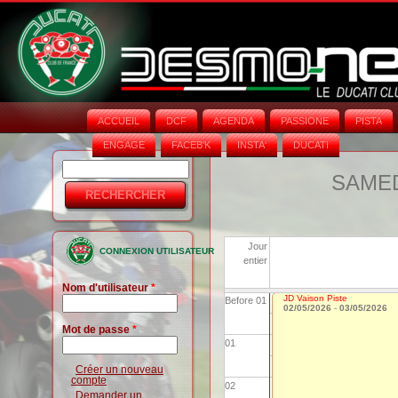
ACCUEIL
DCF
AGENDA
PASSIONE
PISTA
ENGAGE
FACEB'K
INSTA‘
DUCATI
Rechercher
Formulaire
SAMEDI
de
recherche
Jour
CONNEXION UTILISATEUR
entier
Nom d'utilisateur
*
JD Vaison Piste
Before 01
02/05/2026
-
03/05/2026
Mot de passe
*
01
Créer un nouveau
compte
02
Demander un