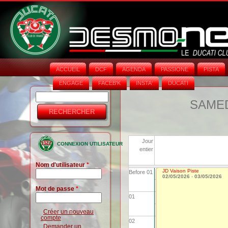
ACCUEIL
DCF
AGENDA
PASSIONE
PISTA
ENGAGE
FACEB'K
INSTA‘
DUCATI
Rechercher
Formulaire
SAMEDI
de
recherche
Jour
CONNEXION UTILISATEUR
entier
Nom d'utilisateur
*
JD Vaison Piste
Before 01
02/05/2026
-
03/05/2026
Mot de passe
*
01
Créer un nouveau
compte
02
Demander un