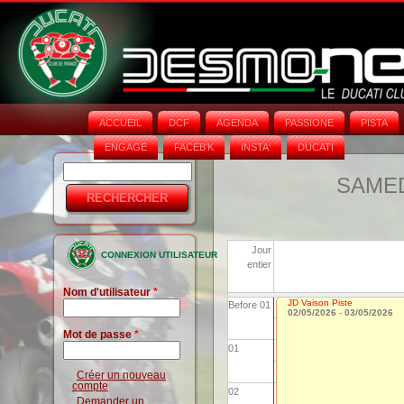
ACCUEIL
DCF
AGENDA
PASSIONE
PISTA
ENGAGE
FACEB'K
INSTA‘
DUCATI
Rechercher
Formulaire
SAMEDI
de
recherche
Jour
CONNEXION UTILISATEUR
entier
Nom d'utilisateur
*
JD Vaison Piste
Before 01
02/05/2026
-
03/05/2026
Mot de passe
*
01
Créer un nouveau
compte
02
Demander un