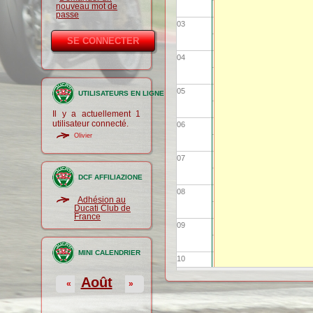
nouveau mot de
passe
03
04
05
UTILISATEURS EN LIGNE
Il y a actuellement 1
utilisateur connecté.
06
Olivier
07
DCF AFFILIAZIONE
08
Adhésion au
Ducati Club de
France
09
MINI CALENDRIER
10
Août
«
»
11