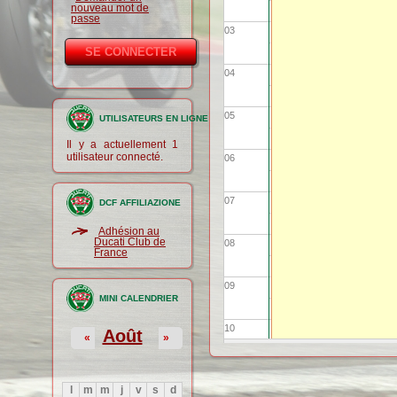
nouveau mot de
passe
03
04
05
UTILISATEURS EN LIGNE
Il y a actuellement 1
utilisateur connecté.
06
07
DCF AFFILIAZIONE
Adhésion au
Ducati Club de
08
France
09
MINI CALENDRIER
10
Août
«
»
11
l
m
m
j
v
s
d