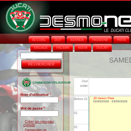
ACCUEIL
DCF
AGENDA
PASSIONE
PISTA
ENGAGE
FACEB'K
INSTA‘
DUCATI
Rechercher
Formulaire
SAMEDI
de
recherche
Jour
CONNEXION UTILISATEUR
entier
Nom d'utilisateur
*
JD Vaison Piste
Before 01
02/05/2026
-
03/05/2026
Mot de passe
*
01
Créer un nouveau
compte
02
Demander un