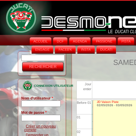
ACCUEIL
DCF
AGENDA
PASSIONE
PISTA
ENGAGE
FACEB'K
INSTA‘
DUCATI
Rechercher
Formulaire
SAMEDI
de
recherche
Jour
CONNEXION UTILISATEUR
entier
Nom d'utilisateur
*
JD Vaison Piste
Before 01
02/05/2026
-
03/05/2026
Mot de passe
*
01
Créer un nouveau
compte
02
Demander un