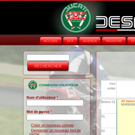
ACCUEIL
DCF
AGENDA
PASSIONE
PI
Rechercher
Formulaire de
recherche
Jour
CONNEXION UTILISATEUR
entier
Nom d'utilisateur
*
JD Vaison
Before 01
02/05/20
Mot de passe
*
01
Créer un nouveau compte
Demander un nouveau mot de
02
passe