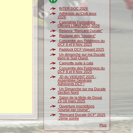
INTER DOC 2026
Adhésion au Club pour
2026
Calendrier Formations
Officiels LMNA 2025-2026
Relance "Rencard Ducate"
Roulage des "cousins"
Concentre des Foldingos du
DCF 8 et 9 Nov. 2025
Paddock DCF Vigeant 2025
Un dimanche sur ma Ducate
dans le Sud-Ouest.
Cagnotte suite à cata
Concentre des Foldingos du
DCF 8 et 9 Nov. 2025
JD du VIGEANT 2025 -
Assemblée Générale
Adhérents DCF !
Un Dimanche sur ma Ducate
Section Nord
Salon de la Moto de Douai
15-16 mars 2025
Ouverture inscriptions
"course par course".
"Rencard Ducate DCF" 2025
-2ème soirée
Plus