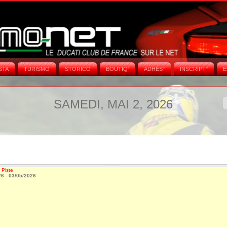
STA
TURISMO
STORICO
BOUTIQ'
ADHÉS°
INSCRIPT°
E
SAMEDI, MAI 2, 2026
 Piste
26
-
03/05/2026