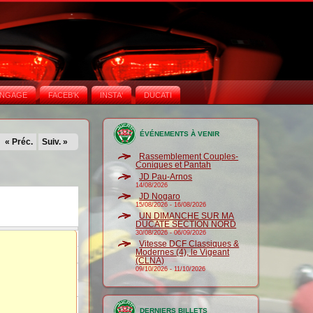
NGAGE
FACEB'K
INSTA‘
DUCATI
ÉVÉNEMENTS À VENIR
« Préc.
Suiv. »
Rassemblement Couples-
Coniques et Pantah
JD Pau-Arnos
14/08/2026
JD Nogaro
15/08/2026
-
16/08/2026
UN DIMANCHE SUR MA
DUCATE SECTION NORD
30/08/2026
-
06/09/2026
Vitesse DCF Classiques &
Modernes (4), le Vigeant
(CLNA)
09/10/2026
-
11/10/2026
DERNIERS BILLETS