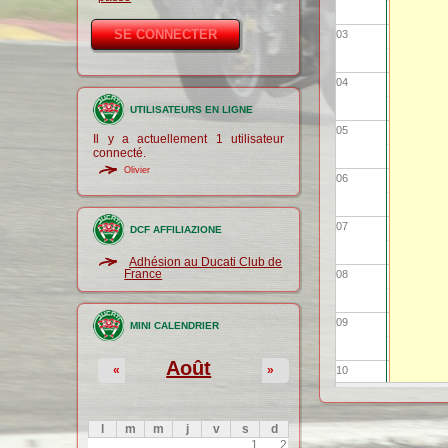
03
04
UTILISATEURS EN LIGNE
05
Il y a actuellement 1 utilisateur
connecté.
Olivier
06
07
DCF AFFILIAZIONE
Adhésion au Ducati Club de
France
08
09
MINI CALENDRIER
Août
«
»
10
11
l
m
m
j
v
s
d
1
2