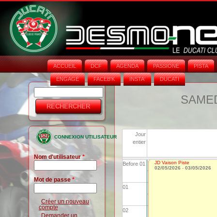
ACCUEIL
DCF
AGENDA
PASSIONE
PISTA
ENGAGE
FACEB'K
INSTA‘
DUCATI
Rechercher
Formulaire
SAMEDI
de
recherche
Jour
CONNEXION UTILISATEUR
entier
Nom d'utilisateur
*
JD Vaison Piste
Before 01
02/05/2026
-
03/05/2026
Mot de passe
*
01
Créer un nouveau
compte
02
Demander un