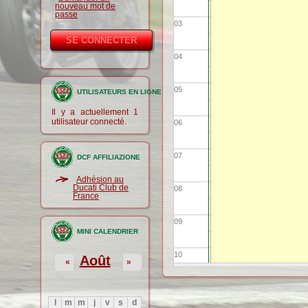
nouveau mot de
passe
03
04
05
UTILISATEURS EN LIGNE
Il y a actuellement 1
utilisateur connecté.
06
07
DCF AFFILIAZIONE
Adhésion au
Ducati Club de
08
France
09
MINI CALENDRIER
10
Août
«
»
11
l
m
m
j
v
s
d