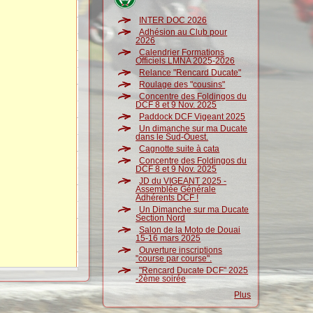
INTER DOC 2026
Adhésion au Club pour
2026
Calendrier Formations
Officiels LMNA 2025-2026
Relance "Rencard Ducate"
Roulage des "cousins"
Concentre des Foldingos du
DCF 8 et 9 Nov. 2025
Paddock DCF Vigeant 2025
Un dimanche sur ma Ducate
dans le Sud-Ouest.
Cagnotte suite à cata
Concentre des Foldingos du
DCF 8 et 9 Nov. 2025
JD du VIGEANT 2025 -
Assemblée Générale
Adhérents DCF !
Un Dimanche sur ma Ducate
Section Nord
Salon de la Moto de Douai
15-16 mars 2025
Ouverture inscriptions
"course par course".
"Rencard Ducate DCF" 2025
-2ème soirée
Plus