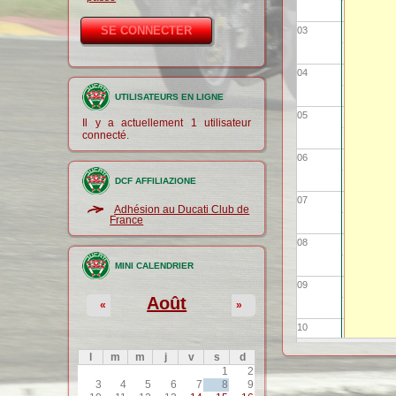
03
04
UTILISATEURS EN LIGNE
05
Il y a actuellement 1 utilisateur
connecté.
06
DCF AFFILIAZIONE
07
Adhésion au Ducati Club de
France
08
MINI CALENDRIER
09
Août
«
»
10
l
m
m
j
v
s
d
11
1
2
3
4
5
6
7
8
9