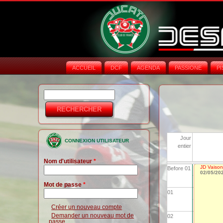
ACCUEIL
DCF
AGENDA
PASSIONE
PI
Rechercher
Formulaire de
recherche
Jour
CONNEXION UTILISATEUR
entier
Nom d'utilisateur
*
JD Vaison
Before 01
02/05/20
Mot de passe
*
01
Créer un nouveau compte
Demander un nouveau mot de
02
passe