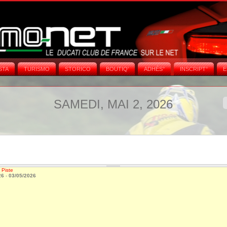
STA
TURISMO
STORICO
BOUTIQ'
ADHÉS°
INSCRIPT°
E
SAMEDI, MAI 2, 2026
 Piste
26
-
03/05/2026