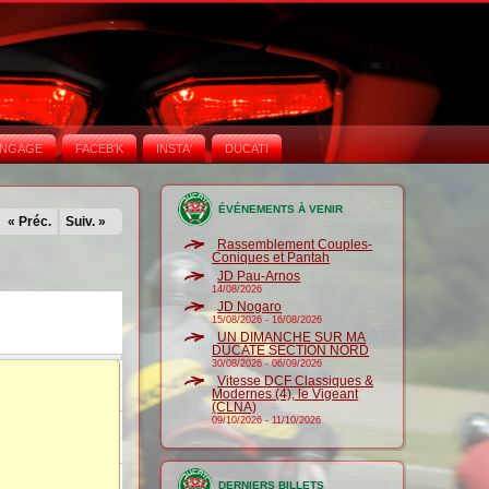
NGAGE
FACEB'K
INSTA‘
DUCATI
ÉVÉNEMENTS À VENIR
« Préc.
Suiv. »
Rassemblement Couples-
Coniques et Pantah
JD Pau-Arnos
14/08/2026
JD Nogaro
15/08/2026
-
16/08/2026
UN DIMANCHE SUR MA
DUCATE SECTION NORD
30/08/2026
-
06/09/2026
Vitesse DCF Classiques &
Modernes (4), le Vigeant
(CLNA)
09/10/2026
-
11/10/2026
DERNIERS BILLETS