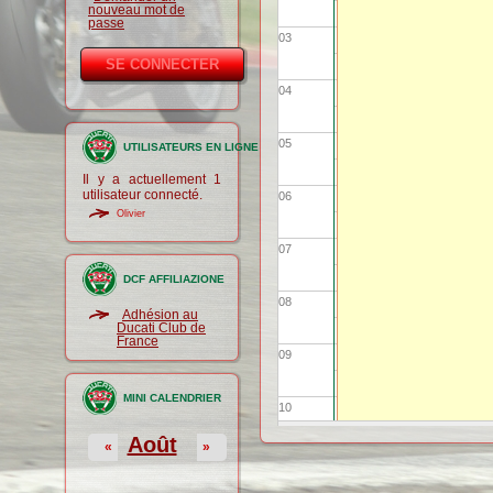
nouveau mot de
passe
03
04
05
UTILISATEURS EN LIGNE
Il y a actuellement 1
utilisateur connecté.
06
Olivier
07
DCF AFFILIAZIONE
08
Adhésion au
Ducati Club de
France
09
MINI CALENDRIER
10
Août
«
»
11