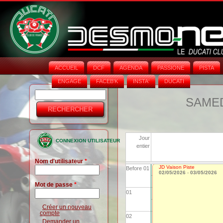
ACCUEIL
DCF
AGENDA
PASSIONE
PISTA
ENGAGE
FACEB'K
INSTA‘
DUCATI
Rechercher
Formulaire
SAMEDI
de
recherche
Jour
CONNEXION UTILISATEUR
entier
Nom d'utilisateur
*
JD Vaison Piste
Before 01
02/05/2026
-
03/05/2026
Mot de passe
*
01
Créer un nouveau
compte
02
Demander un