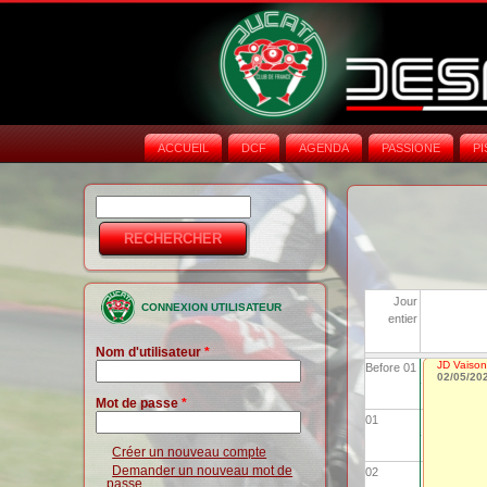
ACCUEIL
DCF
AGENDA
PASSIONE
PI
Rechercher
Formulaire de
recherche
Jour
CONNEXION UTILISATEUR
entier
Nom d'utilisateur
*
JD Vaison
Before 01
02/05/20
Mot de passe
*
01
Créer un nouveau compte
Demander un nouveau mot de
02
passe