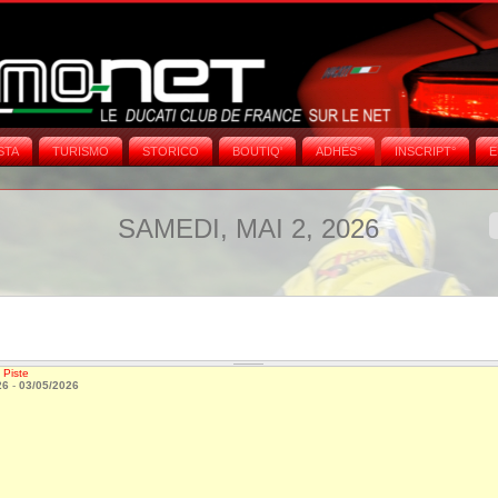
STA
TURISMO
STORICO
BOUTIQ'
ADHÉS°
INSCRIPT°
E
SAMEDI, MAI 2, 2026
 Piste
26
-
03/05/2026