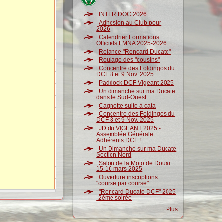
INTER DOC 2026
Adhésion au Club pour
2026
Calendrier Formations
Officiels LMNA 2025-2026
Relance "Rencard Ducate"
Roulage des "cousins"
Concentre des Foldingos du
DCF 8 et 9 Nov. 2025
Paddock DCF Vigeant 2025
Un dimanche sur ma Ducate
dans le Sud-Ouest.
Cagnotte suite à cata
Concentre des Foldingos du
DCF 8 et 9 Nov. 2025
JD du VIGEANT 2025 -
Assemblée Générale
Adhérents DCF !
Un Dimanche sur ma Ducate
Section Nord
Salon de la Moto de Douai
15-16 mars 2025
Ouverture inscriptions
"course par course".
"Rencard Ducate DCF" 2025
-2ème soirée
Plus