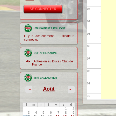
03
04
UTILISATEURS EN LIGNE
05
Il y a actuellement 1 utilisateur
connecté.
06
DCF AFFILIAZIONE
07
Adhésion au Ducati Club de
France
08
MINI CALENDRIER
09
Août
«
»
10
l
m
m
j
v
s
d
11
1
2
3
4
5
6
7
8
9