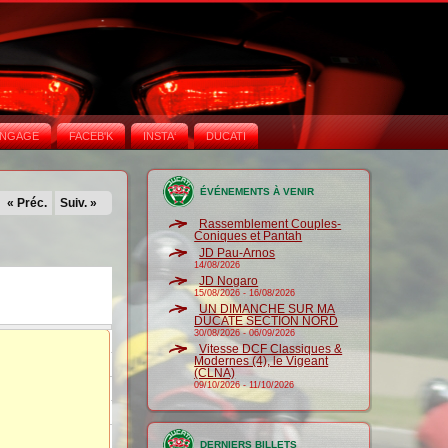
NGAGE
FACEB'K
INSTA‘
DUCATI
ÉVÉNEMENTS À VENIR
« Préc.
Suiv. »
Rassemblement Couples-
Coniques et Pantah
JD Pau-Arnos
14/08/2026
JD Nogaro
15/08/2026
-
16/08/2026
UN DIMANCHE SUR MA
DUCATE SECTION NORD
30/08/2026
-
06/09/2026
Vitesse DCF Classiques &
Modernes (4), le Vigeant
(CLNA)
09/10/2026
-
11/10/2026
DERNIERS BILLETS