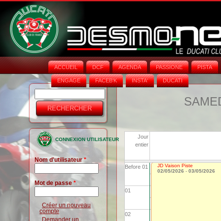
ACCUEIL
DCF
AGENDA
PASSIONE
PISTA
ENGAGE
FACEB'K
INSTA‘
DUCATI
Rechercher
Formulaire
SAMEDI
de
recherche
Jour
CONNEXION UTILISATEUR
entier
Nom d'utilisateur
*
JD Vaison Piste
Before 01
02/05/2026
-
03/05/2026
Mot de passe
*
01
Créer un nouveau
compte
02
Demander un