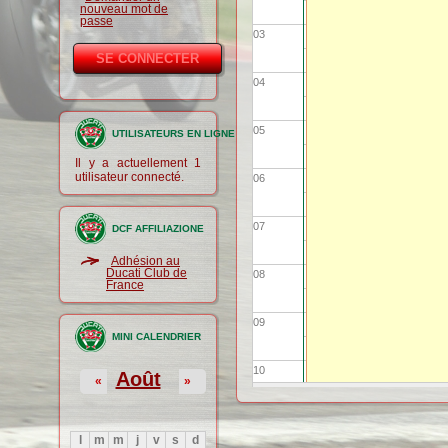
nouveau mot de
passe
03
04
05
UTILISATEURS EN LIGNE
Il y a actuellement 1
utilisateur connecté.
06
07
DCF AFFILIAZIONE
Adhésion au
Ducati Club de
08
France
09
MINI CALENDRIER
10
Août
«
»
11
l
m
m
j
v
s
d