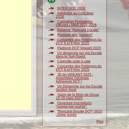
INTER DOC 2026
Adhésion au Club pour
2026
Calendrier Formations
Officiels LMNA 2025-2026
Relance "Rencard Ducate"
Roulage des "cousins"
Concentre des Foldingos du
DCF 8 et 9 Nov. 2025
Paddock DCF Vigeant 2025
Un dimanche sur ma Ducate
dans le Sud-Ouest.
Cagnotte suite à cata
Concentre des Foldingos du
DCF 8 et 9 Nov. 2025
JD du VIGEANT 2025 -
Assemblée Générale
Adhérents DCF !
Un Dimanche sur ma Ducate
Section Nord
Salon de la Moto de Douai
15-16 mars 2025
Ouverture inscriptions
"course par course".
"Rencard Ducate DCF" 2025
-2ème soirée
Plus