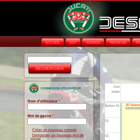
ACCUEIL
DCF
AGENDA
PASSIONE
PI
Rechercher
Formulaire de
recherche
Jour
CONNEXION UTILISATEUR
entier
Nom d'utilisateur
*
JD Vaison
Before 01
02/05/20
Mot de passe
*
01
Créer un nouveau compte
Demander un nouveau mot de
02
passe