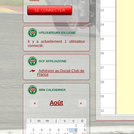
03
04
UTILISATEURS EN LIGNE
05
Il y a actuellement 1 utilisateur
connecté.
06
DCF AFFILIAZIONE
07
Adhésion au Ducati Club de
France
08
MINI CALENDRIER
09
Août
«
»
10
l
m
m
j
v
s
d
11
1
2
3
4
5
6
7
8
9