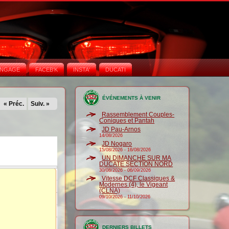
NGAGE
FACEB'K
INSTA‘
DUCATI
ÉVÉNEMENTS À VENIR
« Préc.
Suiv. »
Rassemblement Couples-
Coniques et Pantah
JD Pau-Arnos
14/08/2026
JD Nogaro
15/08/2026
-
16/08/2026
UN DIMANCHE SUR MA
DUCATE SECTION NORD
30/08/2026
-
06/09/2026
Vitesse DCF Classiques &
Modernes (4), le Vigeant
(CLNA)
09/10/2026
-
11/10/2026
DERNIERS BILLETS