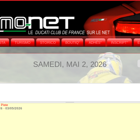
STA
TURISMO
STORICO
BOUTIQ'
ADHÉS°
INSCRIPT°
E
SAMEDI, MAI 2, 2026
 Piste
26
-
03/05/2026