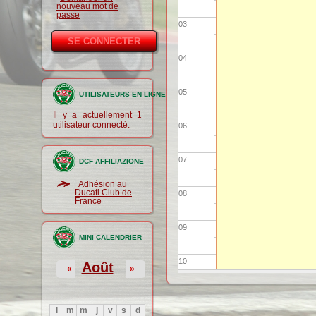
nouveau mot de
passe
03
04
05
UTILISATEURS EN LIGNE
Il y a actuellement 1
utilisateur connecté.
06
07
DCF AFFILIAZIONE
Adhésion au
Ducati Club de
08
France
09
MINI CALENDRIER
10
Août
«
»
11
l
m
m
j
v
s
d