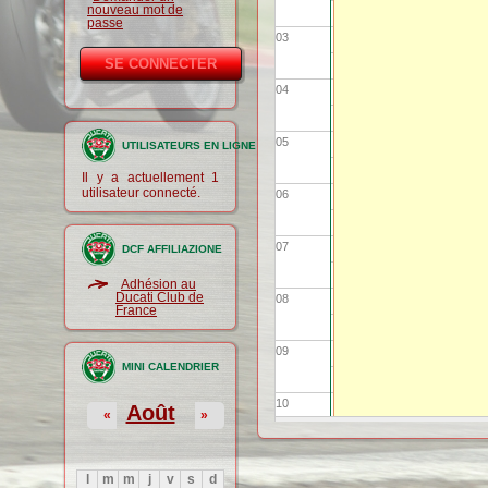
nouveau mot de
passe
03
04
05
UTILISATEURS EN LIGNE
Il y a actuellement 1
utilisateur connecté.
06
07
DCF AFFILIAZIONE
Adhésion au
Ducati Club de
08
France
09
MINI CALENDRIER
10
Août
«
»
11
l
m
m
j
v
s
d