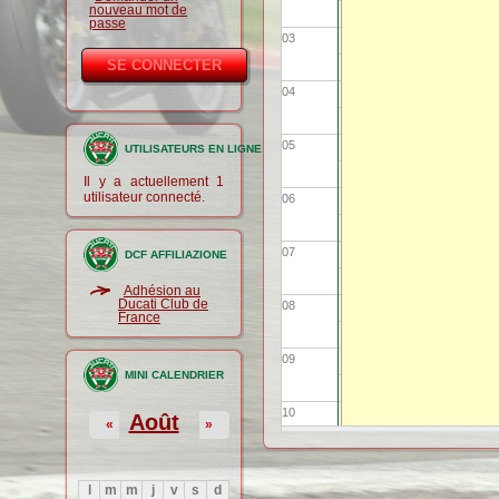
nouveau mot de
passe
03
04
05
UTILISATEURS EN LIGNE
Il y a actuellement 1
utilisateur connecté.
06
07
DCF AFFILIAZIONE
Adhésion au
Ducati Club de
08
France
09
MINI CALENDRIER
10
Août
«
»
11
l
m
m
j
v
s
d