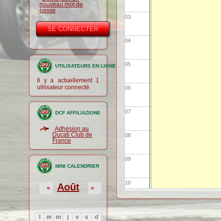
nouveau mot de
passe
03
04
05
UTILISATEURS EN LIGNE
Il y a actuellement 1
utilisateur connecté.
06
07
DCF AFFILIAZIONE
Adhésion au
Ducati Club de
08
France
09
MINI CALENDRIER
10
Août
«
»
11
l
m
m
j
v
s
d