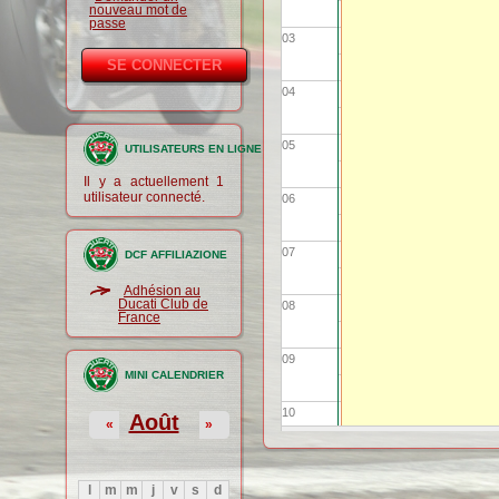
nouveau mot de
passe
03
04
05
UTILISATEURS EN LIGNE
Il y a actuellement 1
utilisateur connecté.
06
07
DCF AFFILIAZIONE
Adhésion au
Ducati Club de
08
France
09
MINI CALENDRIER
10
Août
«
»
11
l
m
m
j
v
s
d