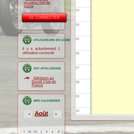
nouveau mot de
passe
03
04
05
UTILISATEURS EN LIGNE
Il y a actuellement 1
utilisateur connecté.
06
07
DCF AFFILIAZIONE
Adhésion au
Ducati Club de
08
France
09
MINI CALENDRIER
10
Août
«
»
11
l
m
m
j
v
s
d