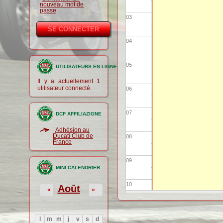
nouveau mot de
passe
03
04
05
UTILISATEURS EN LIGNE
Il y a actuellement 1
utilisateur connecté.
06
07
DCF AFFILIAZIONE
Adhésion au
Ducati Club de
08
France
09
MINI CALENDRIER
10
Août
«
»
11
l
m
m
j
v
s
d