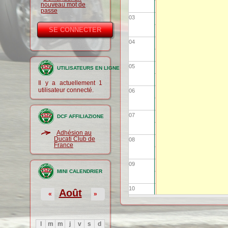
nouveau mot de
passe
03
04
05
UTILISATEURS EN LIGNE
Il y a actuellement 1
utilisateur connecté.
06
07
DCF AFFILIAZIONE
Adhésion au
Ducati Club de
08
France
09
MINI CALENDRIER
10
Août
«
»
11
l
m
m
j
v
s
d