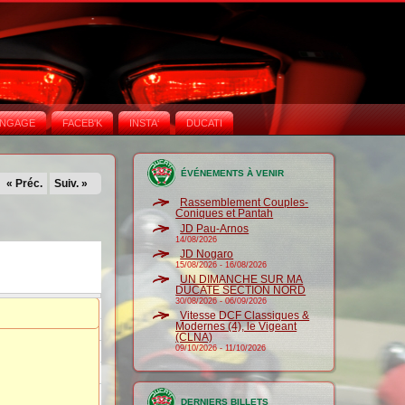
NGAGE
FACEB'K
INSTA‘
DUCATI
ÉVÉNEMENTS À VENIR
« Préc.
Suiv. »
Rassemblement Couples-
Coniques et Pantah
JD Pau-Arnos
14/08/2026
JD Nogaro
15/08/2026
-
16/08/2026
UN DIMANCHE SUR MA
DUCATE SECTION NORD
30/08/2026
-
06/09/2026
Vitesse DCF Classiques &
Modernes (4), le Vigeant
(CLNA)
09/10/2026
-
11/10/2026
DERNIERS BILLETS