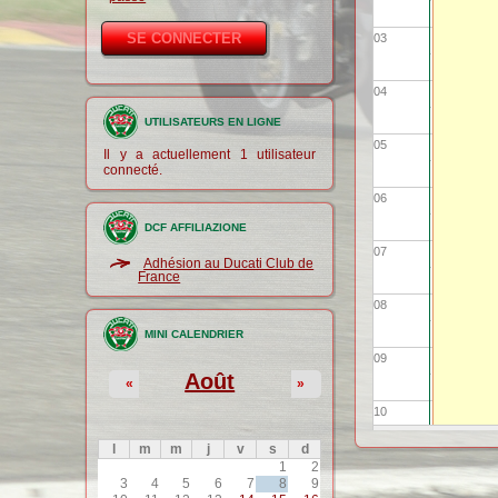
03
04
UTILISATEURS EN LIGNE
05
Il y a actuellement 1 utilisateur
connecté.
06
DCF AFFILIAZIONE
07
Adhésion au Ducati Club de
France
08
MINI CALENDRIER
09
Août
«
»
10
l
m
m
j
v
s
d
11
1
2
3
4
5
6
7
8
9