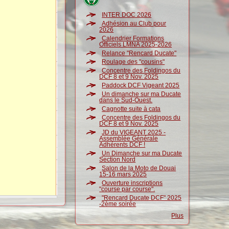
INTER DOC 2026
Adhésion au Club pour
2026
Calendrier Formations
Officiels LMNA 2025-2026
Relance "Rencard Ducate"
Roulage des "cousins"
Concentre des Foldingos du
DCF 8 et 9 Nov. 2025
Paddock DCF Vigeant 2025
Un dimanche sur ma Ducate
dans le Sud-Ouest.
Cagnotte suite à cata
Concentre des Foldingos du
DCF 8 et 9 Nov. 2025
JD du VIGEANT 2025 -
Assemblée Générale
Adhérents DCF !
Un Dimanche sur ma Ducate
Section Nord
Salon de la Moto de Douai
15-16 mars 2025
Ouverture inscriptions
"course par course".
"Rencard Ducate DCF" 2025
-2ème soirée
Plus